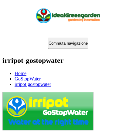
Commuta navigazione
irripot-gostopwater
Home
GoStopWater
irripot-gostopwater